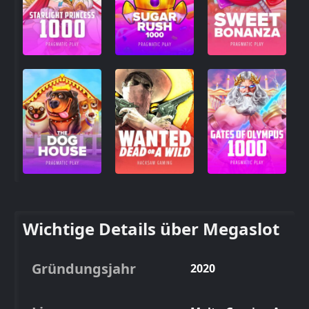
Wichtige Details über Megaslot
Gründungsjahr
2020