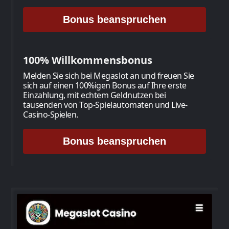
Bonus beanspruchen
100% Willkommensbonus
Melden Sie sich bei Megaslot an und freuen Sie
sich auf einen 100%igen Bonus auf Ihre erste
Einzahlung, mit echtem Geldnutzen bei
tausenden von Top-Spielautomaten und Live-
Casino-Spielen.
Bonus beanspruchen