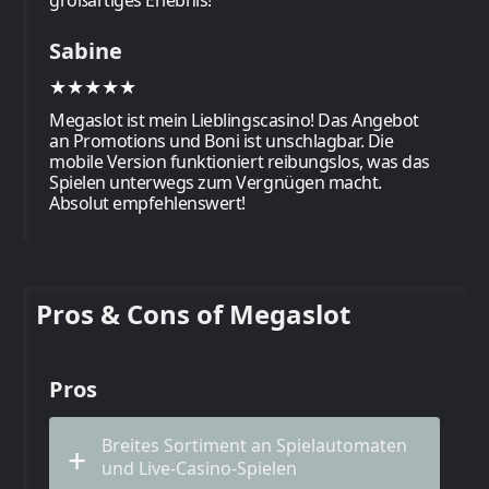
großartiges Erlebnis!
Sabine
★
★
★
★
★
Megaslot ist mein Lieblingscasino! Das Angebot
an Promotions und Boni ist unschlagbar. Die
mobile Version funktioniert reibungslos, was das
Spielen unterwegs zum Vergnügen macht.
Absolut empfehlenswert!
Pros & Cons of Megaslot
Pros
Breites Sortiment an Spielautomaten
und Live-Casino-Spielen