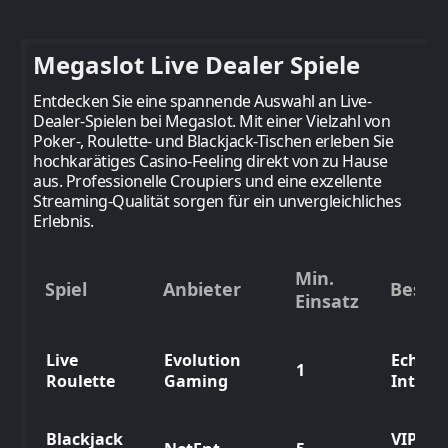
Megaslot Live Dealer Spiele
Entdecken Sie eine spannende Auswahl an Live-
Dealer-Spielen bei Megaslot. Mit einer Vielzahl von
Poker-, Roulette- und Blackjack-Tischen erleben Sie
hochkarätiges Casino-Feeling direkt von zu Hause
aus. Professionelle Croupiers und eine exzellente
Streaming-Qualität sorgen für ein unvergleichliches
Erlebnis.
Min.
Spiel
Anbieter
Beson
Einsatz
Live
Evolution
Echtzei
1
Roulette
Gaming
Intera
Blackjack
VIP-Tis